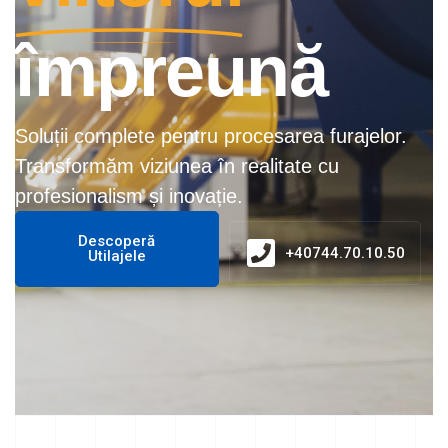
împreună
Soluții complete pentru procesarea furajelor.
Transformăm viziunea în realitate cu
profesionalism și inovație.
Descoperă
+40744.70.10.50
Utilajele