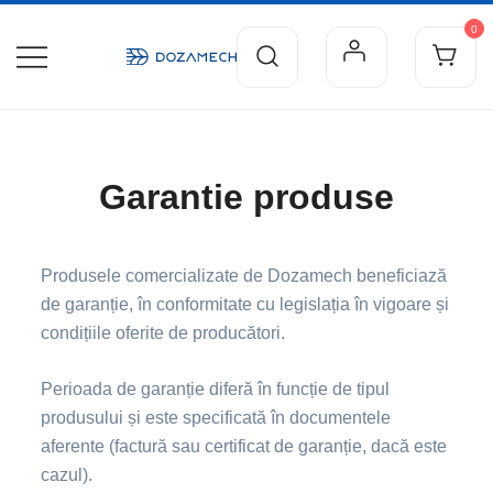
0
Echipamente de dozare fiabile pentru industrie
Dozamech Romania
Garantie produse
Produsele comercializate de Dozamech beneficiază
de garanție, în conformitate cu legislația în vigoare și
condițiile oferite de producători.
Perioada de garanție diferă în funcție de tipul
produsului și este specificată în documentele
aferente (factură sau certificat de garanție, dacă este
cazul).