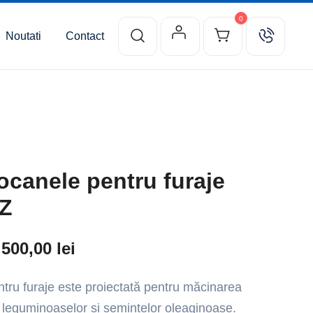
0
Noutati
Contact
ocanele pentru furaje
/Z
.500,00
lei
tru furaje este proiectată pentru măcinarea
, leguminoaselor și semințelor oleaginoase.