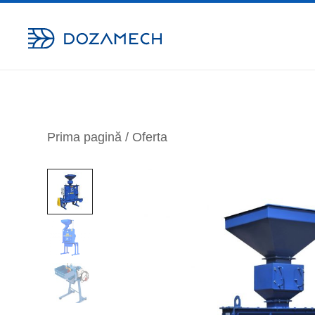
Echipamente de dozare fiabile pentru industrie
Dozamech Romania
Prima pagină
/
Oferta