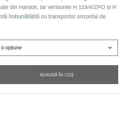
cate din Hardox, iar versiunile H 119/4/ZPO și H
tă îmbunătățită cu transportor orizontal de
ADAUGĂ ÎN COȘ